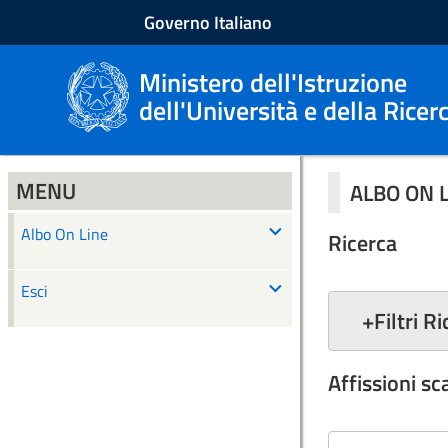
Governo Italiano
Ministero dell'Istruzione
dell'Università e della Ricer
MENU
ALBO ON 
Albo On Line
Ricerca
Esci
+
Filtri R
Affissioni s