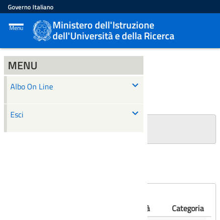
Governo Italiano
Ministero dell'Istruzione
Menu
dell'Università e della Ricerca
MENU
ALBO ON LINE
Albo On Line
Ricerca
Esci
+
Filtri Ricerca
Affissioni scadute
Numero
Albo
Oggetto
Validità
Categoria