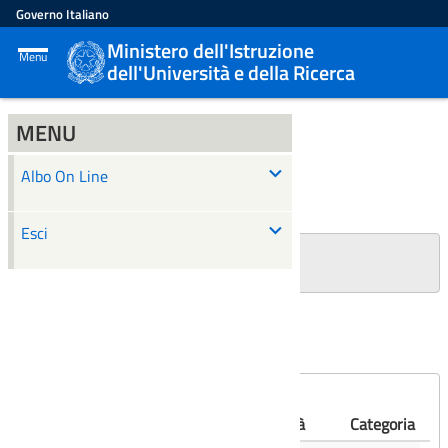
Governo Italiano
Ministero dell'Istruzione
Menu
dell'Università e della Ricerca
MENU
ALBO ON LINE
Albo On Line
Ricerca
Esci
+
Filtri Ricerca
Affissioni scadute
Numero
Albo
Oggetto
Validità
Categoria