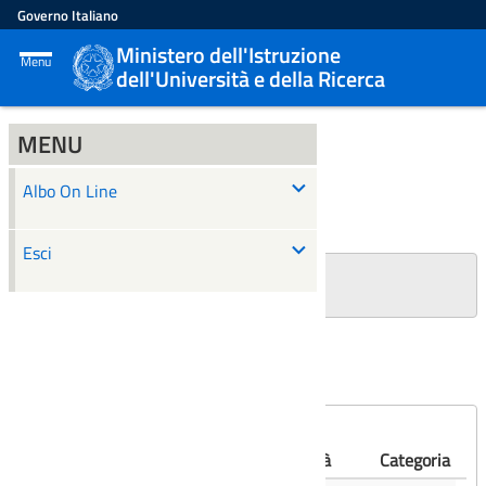
Governo Italiano
Ministero dell'Istruzione
Menu
dell'Università e della Ricerca
MENU
ALBO ON LINE
Albo On Line
Ricerca
Esci
+
Filtri Ricerca
Affissioni scadute
Numero
Albo
Oggetto
Validità
Categoria