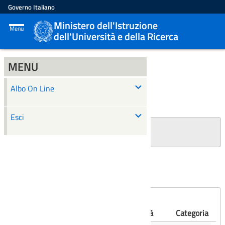
Governo Italiano
Ministero dell'Istruzione
Menu
dell'Università e della Ricerca
MENU
ALBO ON LINE
Albo On Line
Ricerca
Esci
+
Filtri Ricerca
Affissioni scadute
Numero
Albo
Oggetto
Validità
Categoria