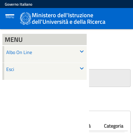
Governo Italiano
Ministero dell'Istruzione
Menu
dell'Università e della Ricerca
MENU
ALBO ON LINE
Albo On Line
Ricerca
Esci
+
Filtri Ricerca
Affissioni scadute
Numero
Albo
Oggetto
Validità
Categoria