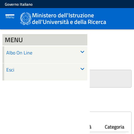
Governo Italiano
Ministero dell'Istruzione
Menu
dell'Università e della Ricerca
MENU
ALBO ON LINE
Albo On Line
Ricerca
Esci
+
Filtri Ricerca
Affissioni scadute
Numero
Albo
Oggetto
Validità
Categoria