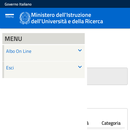
Governo Italiano
Ministero dell'Istruzione
Menu
dell'Università e della Ricerca
MENU
ALBO ON LINE
Albo On Line
Ricerca
Esci
+
Filtri Ricerca
Affissioni scadute
Numero
Albo
Oggetto
Validità
Categoria