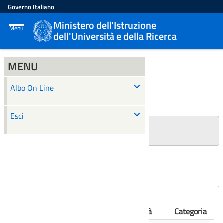
Governo Italiano
Ministero dell'Istruzione
Menu
dell'Università e della Ricerca
MENU
ALBO ON LINE
Albo On Line
Ricerca
Esci
+
Filtri Ricerca
Affissioni scadute
Numero
Albo
Oggetto
Validità
Categoria