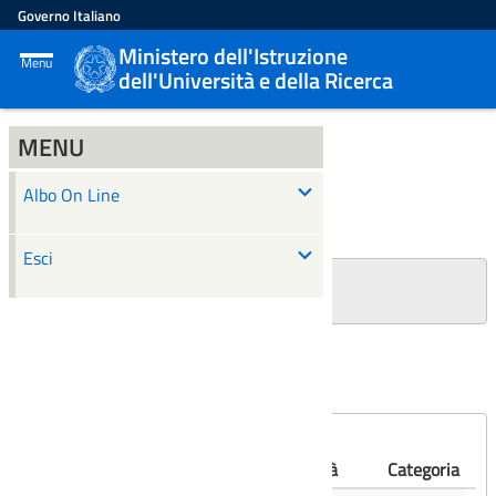
Governo Italiano
Ministero dell'Istruzione
Menu
dell'Università e della Ricerca
MENU
ALBO ON LINE
Albo On Line
Ricerca
Esci
+
Filtri Ricerca
Affissioni scadute
Numero
Albo
Oggetto
Validità
Categoria