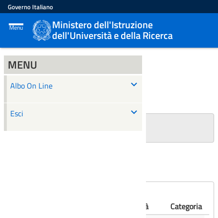
Governo Italiano
Ministero dell'Istruzione
Menu
dell'Università e della Ricerca
MENU
ALBO ON LINE
Albo On Line
Ricerca
Esci
+
Filtri Ricerca
Affissioni scadute
Numero
Albo
Oggetto
Validità
Categoria