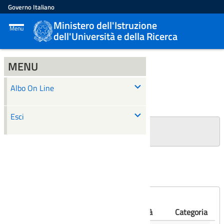
Governo Italiano
Ministero dell'Istruzione
Menu
dell'Università e della Ricerca
MENU
ALBO ON LINE
Albo On Line
Ricerca
Esci
+
Filtri Ricerca
Affissioni scadute
Numero
Albo
Oggetto
Validità
Categoria