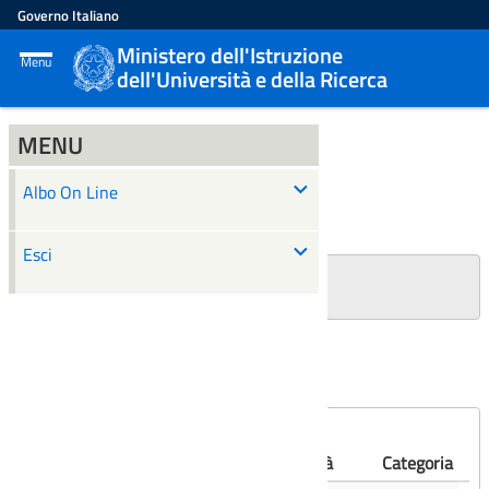
Governo Italiano
Ministero dell'Istruzione
Menu
dell'Università e della Ricerca
MENU
ALBO ON LINE
Albo On Line
Ricerca
Esci
+
Filtri Ricerca
Affissioni scadute
Numero
Albo
Oggetto
Validità
Categoria