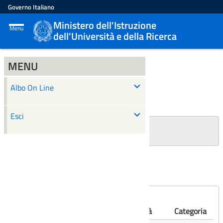
Governo Italiano
Ministero dell'Istruzione
Menu
dell'Università e della Ricerca
MENU
ALBO ON LINE
Albo On Line
Ricerca
Esci
+
Filtri Ricerca
Affissioni scadute
Numero
Albo
Oggetto
Validità
Categoria