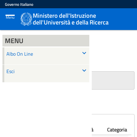
Governo Italiano
Ministero dell'Istruzione
Menu
dell'Università e della Ricerca
MENU
ALBO ON LINE
Albo On Line
Ricerca
Esci
+
Filtri Ricerca
Affissioni scadute
Numero
Albo
Oggetto
Validità
Categoria