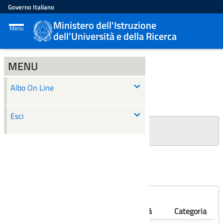
Governo Italiano
Ministero dell'Istruzione
Menu
dell'Università e della Ricerca
MENU
ALBO ON LINE
Albo On Line
Ricerca
Esci
+
Filtri Ricerca
Affissioni scadute
Numero
Albo
Oggetto
Validità
Categoria