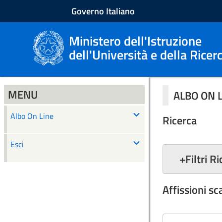
Governo Italiano
Ministero dell'Istruzione
dell'Università e della Ricer
MENU
ALBO ON 
Albo On Line
Ricerca
Esci
+
Filtri R
Affissioni s