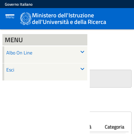
Governo Italiano
Ministero dell'Istruzione
Menu
dell'Università e della Ricerca
MENU
ALBO ON LINE
Albo On Line
Ricerca
Esci
+
Filtri Ricerca
Affissioni scadute
Numero
Albo
Oggetto
Validità
Categoria