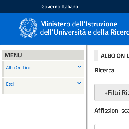
Governo Italiano
Ministero dell'Istruzione
dell'Università e della Ricer
MENU
ALBO ON 
Albo On Line
Ricerca
Esci
+
Filtri R
Affissioni s