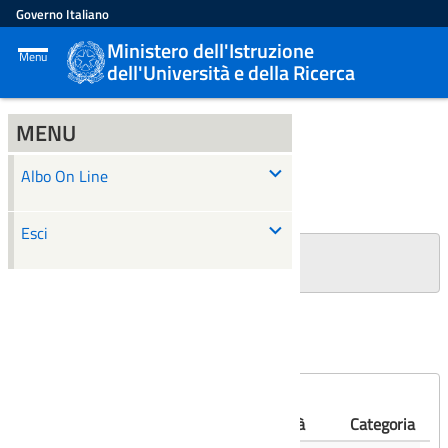
Governo Italiano
Ministero dell'Istruzione
Menu
dell'Università e della Ricerca
MENU
ALBO ON LINE
Albo On Line
Ricerca
Esci
+
Filtri Ricerca
Affissioni scadute
Numero
Albo
Oggetto
Validità
Categoria