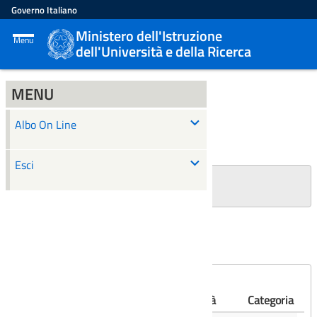
Governo Italiano
Ministero dell'Istruzione
Menu
dell'Università e della Ricerca
MENU
ALBO ON LINE
Albo On Line
Ricerca
Esci
+
Filtri Ricerca
Affissioni scadute
Numero
Albo
Oggetto
Validità
Categoria